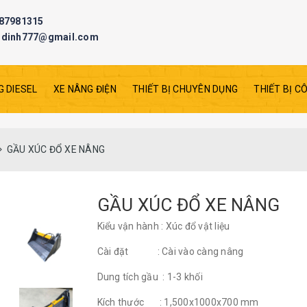
87981315
odinh777@gmail.com
G DIESEL
XE NÂNG ĐIỆN
THIẾT BỊ CHUYÊN DỤNG
THIẾT BỊ C
GẦU XÚC ĐỔ XE NÂNG
GẦU XÚC ĐỔ XE NÂNG
Kiểu vận hành : Xúc đổ vật liệu
Cài đặt : Cài vào càng nâng
Dung tích gầu : 1-3 khối
Kích thước : 1,500x1000x700 mm