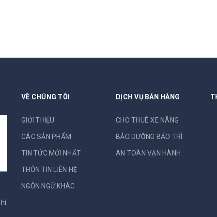
VỀ CHÚNG TÔI
DỊCH VỤ BÁN HÀNG
T
GIỚI THIỆU
CHO THUÊ XE NÂNG
CÁC SẢN PHẨM
BẢO DƯỠNG BẢO TRÌ
TIN TỨC MỚI NHẤT
AN TOÀN VẬN HÀNH
THÔN TIN LIÊN HỆ
NGÔN NGỮ KHÁC
hí