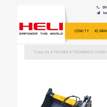
09
h
CÔNG TY
XE NÂN
Trang chủ
PHỤ KIỆN ATTACHMENTS CƠ KHÍ