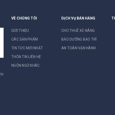
VỀ CHÚNG TÔI
DỊCH VỤ BÁN HÀNG
T
GIỚI THIỆU
CHO THUÊ XE NÂNG
CÁC SẢN PHẨM
BẢO DƯỠNG BẢO TRÌ
TIN TỨC MỚI NHẤT
AN TOÀN VẬN HÀNH
THÔN TIN LIÊN HỆ
NGÔN NGỮ KHÁC
hí