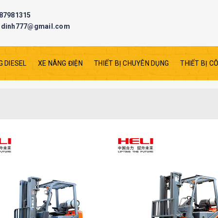
87981315
odinh777@gmail.com
G DIESEL
XE NÂNG ĐIỆN
THIẾT BỊ CHUYÊN DỤNG
THIẾT BỊ C