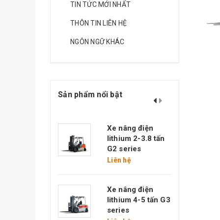
TIN TỨC MỚI NHẤT
THÔN TIN LIÊN HỆ
NGÔN NGỮ KHÁC
Sản phẩm nổi bật
e nâng diesel 8-
Xe nâng điện
0 tấn K2 series
lithium 2-3.8 tấn
G2 series
iên hệ
Liên hệ
e nâng diesel 5-
Xe nâng điện
0 tấn G3 series
lithium 4-5 tấn G3
iên hệ
series