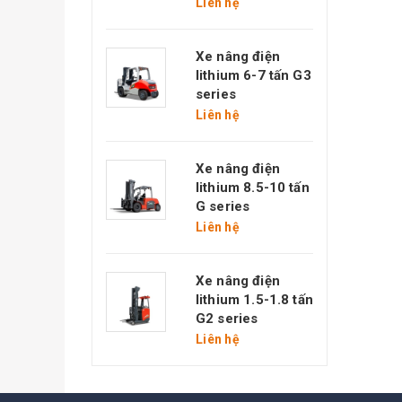
Liên hệ
e nâng diesel 5-
 tấn G series
Xe nâng điện
iên hệ
lithium 6-7 tấn G3
series
Liên hệ
e nâng diesel
.5-10 tấn G
eries
Xe nâng điện
iên hệ
lithium 8.5-10 tấn
G series
Liên hệ
e nâng điện
ithium 1.5-2 tấn
2 series
Xe nâng điện
iên hệ
lithium 1.5-1.8 tấn
G2 series
Liên hệ