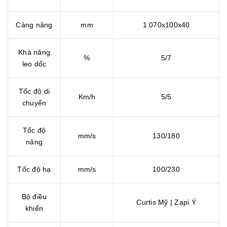
Càng nâng
mm
1.070x100x40
Khả năng
%
5/7
leo dốc
Tốc độ di
Km/h
5/5
chuyển
Tốc độ
mm/s
130/180
nâng
Tốc độ hạ
mm/s
100/230
Bộ điều
Curtis Mỹ | Zapi Ý
khiển