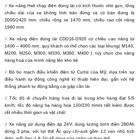
√
Xe nâng Heli chạy điện đứng lái có kích thước nhỏ gọn; tổng
chiều dài của xe không tính bàn đứng và có bàn đứng là
2005/2425 mm; chiều rộng xe 1470 mm, chiều cao cột nâng
1960 mm.
√
Xe nâng điện đứng lái CDD16-D920 có chiều cao nâng từ
1400 – 4000 mm; quý khách có thể chọn các loại khung( M140,
M200, M250, M300, M330, M360, M400 ); tuỳ chọn cho nâng
hàng hoá của mình nâng lên kho kệ.
√
Bộ bo mạch điều khiển điện tử Curtis của Mỹ; dựa trên sự
điều hành tự động công nghệ kĩ thuật hiện đại; gắn với hệ
thống phanh tự động bằng cái gập cần lái.
√
Tốc độ di chuyển hàng hoá đi lại trong kho hàng đạt 5/5
km/h; tốc độ nâng hạ hàng hoá 130/230 mm/s tiết kiệm được
rất nhiều thời gian và vật chất.
√
Xe nâng sử dụng điện áp 24V; dung lượng bình điện 280Ah
dòng 3 pha; với lợi thế Ắc quy chì-axit gồm 12 xeo nhỏ tích
điện; mỗi Seo 1,8-2V dễ dàng sửa chữa và thay thế.