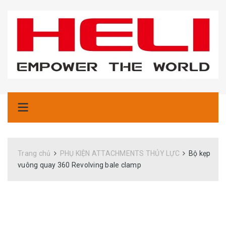
Trang chủ
PHỤ KIỆN ATTACHMENTS THỦY LỰC
Bộ kẹp
vuông quay 360 Revolving bale clamp